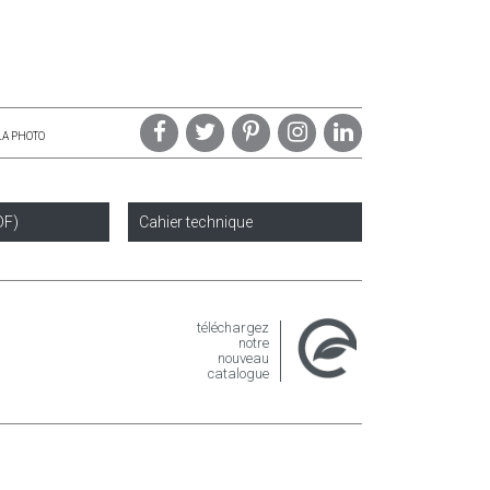
LA PHOTO
DF)
Cahier technique
téléchargez
notre
nouveau
catalogue