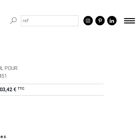
UL POUR
451
TTC
03,42 €
ues