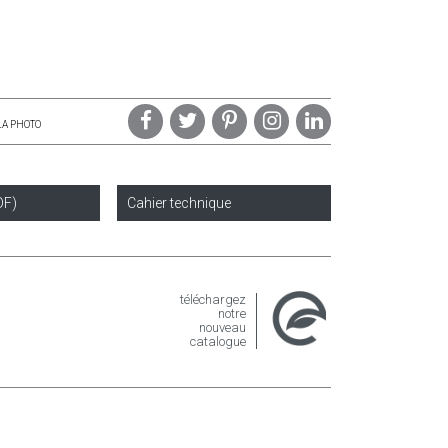
LA PHOTO
DF)
Cahier technique
téléchargez
notre
nouveau
catalogue