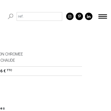
ON CHROMEE
 CHAUDE
TTC
16 €
ues