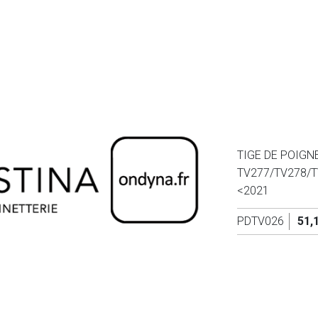
TIGE DE POIGN
TV277/TV278/T
<2021
PDTV026
51,