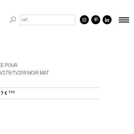
EE POUR
V279/TV259 NOIR MAT
TTC
17 €