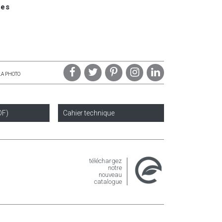
ues
LA PHOTO
DF)
Cahier technique
téléchargez
notre
nouveau
catalogue