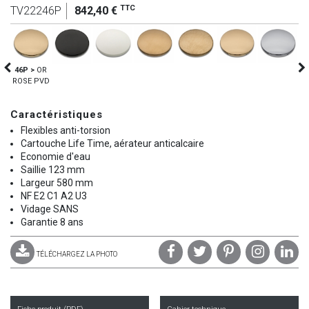
TTC
TV22246P
842,40 €
46P >
OR
ROSE PVD
Caractéristiques
Flexibles anti-torsion
Cartouche Life Time, aérateur anticalcaire
Economie d'eau
Saillie 123 mm
Largeur 580 mm
NF E2 C1 A2 U3
Vidage SANS
Garantie 8 ans
TÉLÉCHARGEZ LA PHOTO