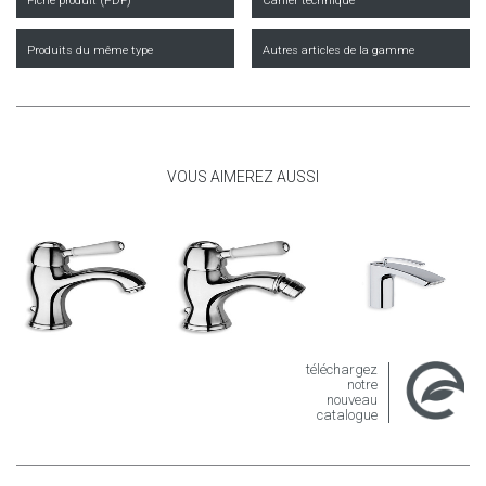
Fiche produit (PDF)
Cahier technique
Produits du même type
Autres articles de la gamme
VOUS AIMEREZ AUSSI
téléchargez
notre
nouveau
catalogue