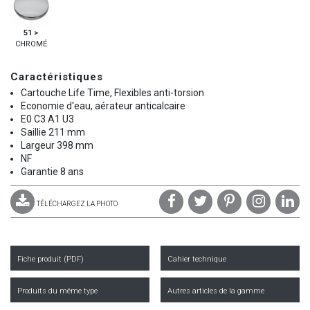
51 >
CHROMÉ
Caractéristiques
Cartouche Life Time, Flexibles anti-torsion
Economie d'eau, aérateur anticalcaire
E0 C3 A1 U3
Saillie 211 mm
Largeur 398 mm
NF
Garantie 8 ans
TÉLÉCHARGEZ LA PHOTO
Fiche produit (PDF)
Cahier technique
Produits du même type
Autres articles de la gamme