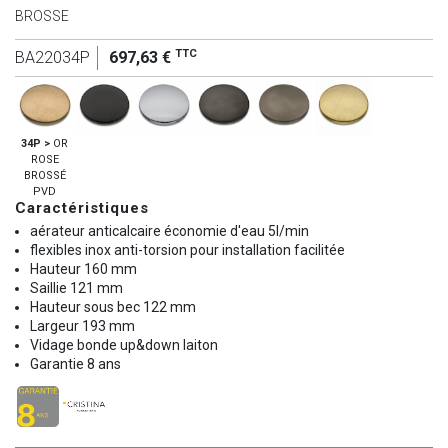
BROSSE
TTC
BA22034P
697,63 €
34P >
OR
ROSE
BROSSÉ
PVD
Caractéristiques
aérateur anticalcaire économie d'eau 5l/min
flexibles inox anti-torsion pour installation facilitée
Hauteur 160 mm
Saillie 121 mm
Hauteur sous bec 122 mm
Largeur 193 mm
Vidage bonde up&down laiton
Garantie 8 ans