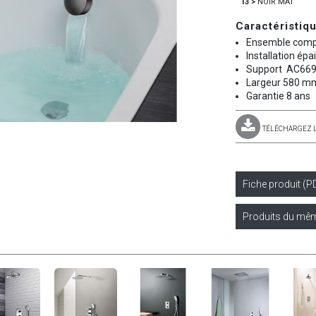
13 >
NOIR MAT
Caractéristiq
Ensemble compl
Installation ép
Support AC6691
Largeur 580 m
Garantie 8 ans
TÉLÉCHARGEZ 
Fiche produit (P
Produits du mêm