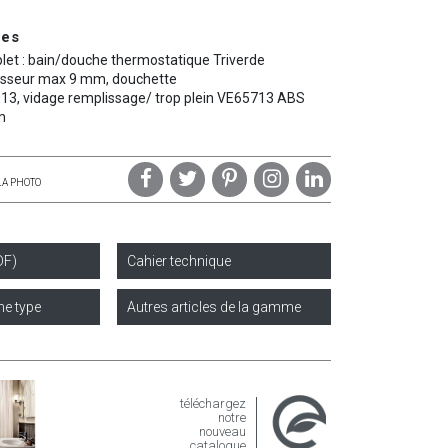
ues
et : bain/douche thermostatique Triverde
aisseur max 9 mm, douchette
3, vidage remplissage/ trop plein VE65713 ABS
m
LA PHOTO
DF)
Cahier technique
e type
Autres articles de la gamme
téléchargez
notre
nouveau
catalogue