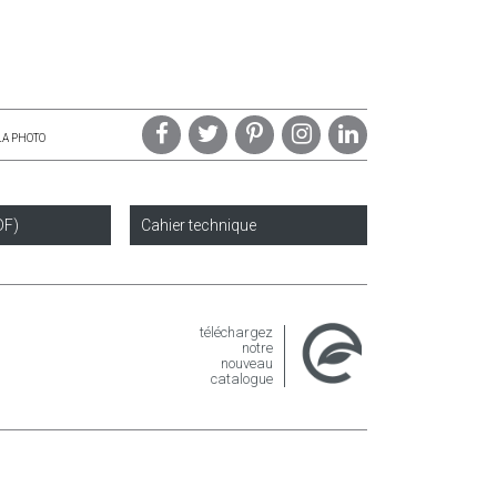
LA PHOTO
DF)
Cahier technique
téléchargez
notre
nouveau
catalogue