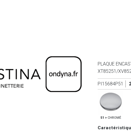
PLAQUE ENCAS
XT85251/XV85
PI15684P51
51 >
CHROMÉ
Caractéristiq