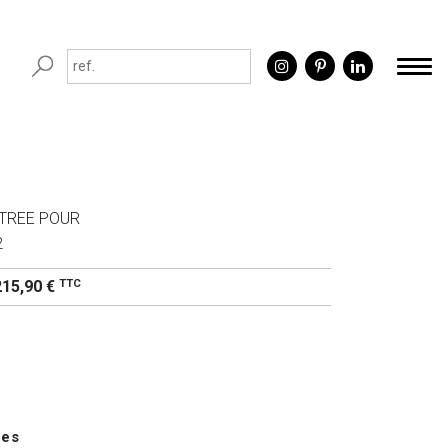
TREE POUR
2
TTC
215,90 €
ues