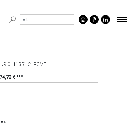
OUR CH11351 CHROME
TTC
74,72 €
ues