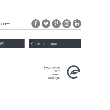
LA PHOTO
DF)
Cahier technique
téléchargez
notre
nouveau
catalogue