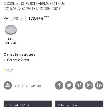
CROISILLONS PARIGI THERMOSTATIQUE
PG157/PG486/PG182/PG738/PG813
TTC
PR8924Q51
173,47 €
51 >
CHROMÉ
Caractéristiques
Garantie 2 ans
TÉLÉCHARGEZ LA PHOTO
Fiche produit (PDF)
Cahier technique