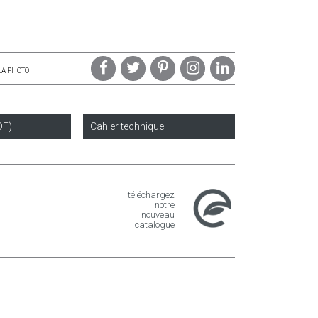
LA PHOTO
DF)
Cahier technique
téléchargez
notre
nouveau
catalogue