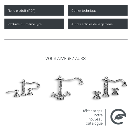
Fiche produit (PDF)
Cahier technique
Produits du même type
Autres articles de la gamme
VOUS AIMEREZ AUSSI
téléchargez
notre
nouveau
catalogue