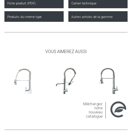
Fiche produit (PDF)
Cahier technique
Produits du même type
Autres articles de la gamme
VOUS AIMEREZ AUSSI
téléchargez
notre
nouveau
catalogue